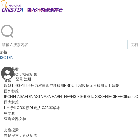
文档
热搜:
ISO
DIN
按分类看
分门别类，找你所想
登录
注册
合集
欧码1990~1999
压力容器真空度检测
ESDU工程数据
无损检测
人工智能
国外标准
IPC
NFPA
SAE
DIN
ASTM
ASME
ABNT
NF
ANSI
KS
GOST
JIS
BS
EN
IEC
IEEE
Others
IS
国内标准
HY行业
GB国标
DL电力
GJB国军标
中文版
查看全部文档
文档搜索
精确搜索，直达所需