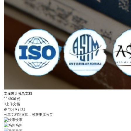
文库累计收录文档
114936
份

上传文档
参与分享计划
分享文档到文库，可获丰厚收益
快审
高佣
开放